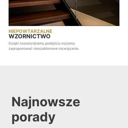
NIEPOWTARZALNE
WZORNICTWO
Dzięki nowatorskiemu podejściu możemy
zaproponować nieszablonowe rozwiązania.
Najnowsze
porady