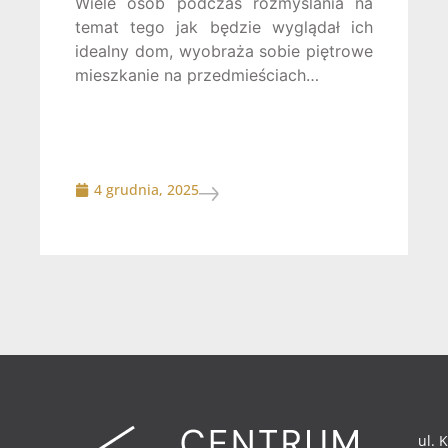
Wiele osób podczas rozmyślania na
temat tego jak będzie wyglądał ich
idealny dom, wyobraża sobie piętrowe
mieszkanie na przedmieściach…
4 grudnia, 2025
ul. 