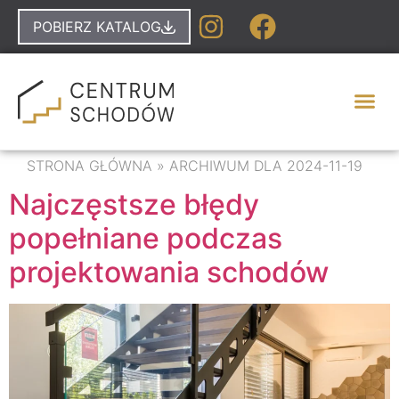
POBIERZ KATALOG
STRONA GŁÓWNA
»
ARCHIWUM DLA 2024-11-19
Najczęstsze błędy
popełniane podczas
projektowania schodów