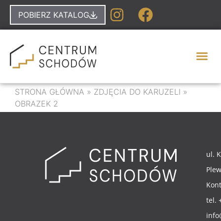
POBIERZ KATALOG
STRONA GŁÓWNA
»
ZDJĘCIA DO KARUZELI
»
OBRAZEK 2
ul. 
Plew
Kont
tel.
inf