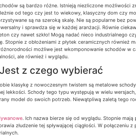
schodów są bardzo różne. Istnieją niezliczone możliwości z
ależnie od tego czy jest to wiekowy, klasyczny dom czy m
rzystywane są na szeroką skalę. Nie są popularne bez powo
iwersalny i sprawdza się w każdej aranżacji. Równie cie
beton czy nawet szkło! Mogą nadać nieco industrialnego cz
ykę. Stopnie z obłożeniami z płytek ceramicznych również 
 różnorodności możliwe jest wkomponowanie schodów w ca
alności, ale również i wyglądu.
Jest z czego wybierać
h sobie klasykę z nowoczesnym twistem są metalowe schody
nej lekkości. Schody tego typu występują w wielu wersjach,
ny model do swoich potrzeb. Niewątpliwą zaletą tego rodz
dywanowe
. Ich nazwa bierze się od wyglądu. Stopnie maj
sprawia złudzenie tej spływającej ciągłości. W połączeniu z
rialnych.