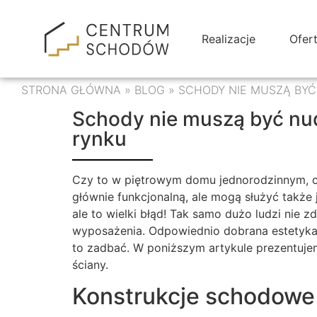
Realizacje
Ofer
STRONA GŁÓWNA
»
BLOG
»
SCHODY NIE MUSZĄ BY
Schody nie muszą być nu
rynku
Czy to w piętrowym domu jednorodzinnym, c
głównie funkcjonalną, ale mogą służyć także 
ale to wielki błąd! Tak samo dużo ludzi nie 
wyposażenia. Odpowiednio dobrana estetyka
to zadbać. W poniższym artykule prezentujem
ściany.
Konstrukcje schodowe