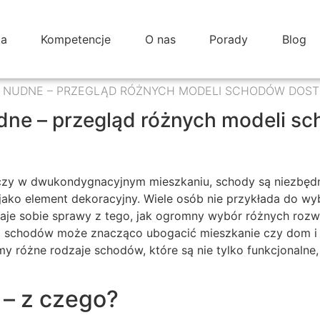
ta
Kompetencje
O nas
Porady
Blog
Ć NUDNE – PRZEGLĄD RÓŻNYCH MODELI SCHODÓW DOS
dne – przegląd różnych modeli s
zy w dwukondygnacyjnym mieszkaniu, schody są niezbędn
jako element dekoracyjny. Wiele osób nie przykłada do wybo
zdaje sobie sprawy z tego, jak ogromny wybór różnych rozwi
 schodów może znacząco ubogacić mieszkanie czy dom i 
y różne rodzaje schodów, które są nie tylko funkcjonalne
 – z czego?