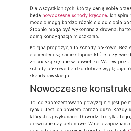
Dla wszystkich tych, którzy cenią sobie pr
będą
nowoczesne schody kręcone
. Ich spir
modele mogą bardzo różnić się od siebie po
Stopnie mogą być wykonane z drewna, hartow
dolną kondygnacją mieszkania.
Kolejna propozycja to schody półkowe. Bez w
elementem są same stopnie, które przytwierdz
że unoszą się one w powietrzu. Wbrew pozor
schody półkowe bardzo dobrze wyglądają równ
skandynawskiego.
Nowoczesne konstrukc
To, co zaprezentowano powyżej nie jest peł
rynku. Jest ich bowiem bardzo dużo. Każdy ic
których są wykonane. Dowodzi to tylko tego, 
drewniane czy betonowe. W celu zapoznania 
odwiedzania branżowych portali takich, jak
C