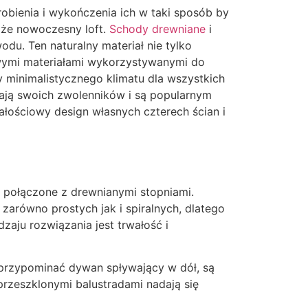
robienia i wykończenia ich w taki sposób by
oże nowoczesny loft.
Schody drewniane
i
du. Ten naturalny materiał nie tylko
kawymi materiałami wykorzystywanymi do
y minimalistycznego klimatu dla wszystkich
mają swoich zwolenników i są popularnym
łościowy design własnych czterech ścian i
 połączone z drewnianymi stopniami.
 zarówno prostych jak i spiralnych, dlatego
aju rozwiązania jest trwałość i
ą przypominać dywan spływający w dół, są
 przeszklonymi balustradami nadają się