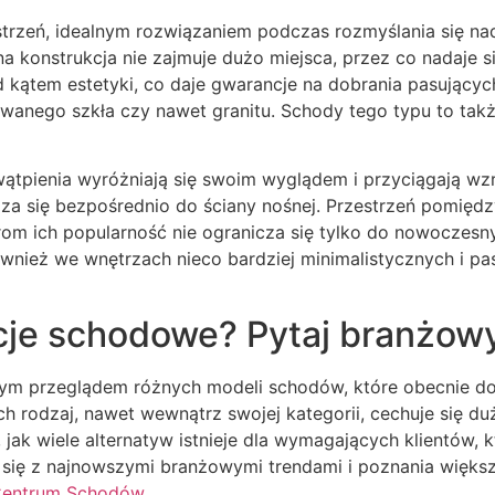
zestrzeń, idealnym rozwiązaniem podczas rozmyślania się
alna konstrukcja nie zajmuje dużo miejsca, przez co nadaje
d kątem estetyki, co daje gwarancje na dobrania pasując
anego szkła czy nawet granitu. Schody tego typu to takż
ątpienia wyróżniają się swoim wyglądem i przyciągają wzr
a się bezpośrednio do ściany nośnej. Przestrzeń pomiędzy 
om ich popularność nie ogranicza się tylko do nowoczesn
ież we wnętrzach nieco bardziej minimalistycznych i pasu
je schodowe? Pytaj branżow
nym przeglądem różnych modeli schodów, które obecnie do
h rodzaj, nawet wewnątrz swojej kategorii, cechuje się du
jak wiele alternatyw istnieje dla wymagających klientów, 
się z najnowszymi branżowymi trendami i poznania większe
entrum Schodów
.