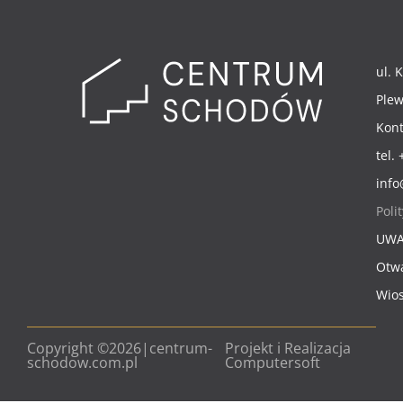
ul. 
Plew
Kont
tel.
inf
Poli
UW
Otw
Wio
Copyright ©2026|centrum-
Projekt i Realizacja
schodow.com.pl
Computersoft