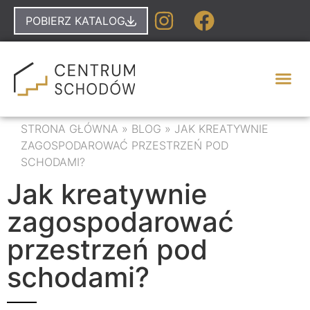
POBIERZ KATALOG
STRONA GŁÓWNA
»
BLOG
»
JAK KREATYWNIE
ZAGOSPODAROWAĆ PRZESTRZEŃ POD
SCHODAMI?
Jak kreatywnie
zagospodarować
przestrzeń pod
schodami?