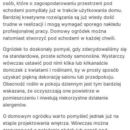
osób, które o zagospodarowaniu przestrzeni pod
schodami pomyślały już w trakcie użytkowania domu.
Bardziej kreatywne rozwiązania są już wtedy dość
trudne w realizacji i mogą wymagać sporego nakładu
profesjonalnej pracy. Domowy ogródek można
natomiast stworzyć pod schodami w każdej chwili.
Ogródek to doskonały pomysł, gdy zdecydowaliśmy się
na standardowe, proste schody samonośne. Wystarczy
wówczas ustawić pod nimi kilka lub kilkanaście
doniczek z kwiatami i roślinami, by w prosty sposób
uzyskać piękną dekorację salonu lub przedpokoju.
Obecność roślin w pokoju dziennym jest tym bardziej
wskazana, że oczyszczają one powietrze w
pomieszczeniu i niwelują niekorzystne działanie
alergenów.
O domowym ogródku warto pomyśleć jednak już na
etapie projektowania wnętrza. Wówczas można
zrezygnować z położenia płytek lub paneli pod